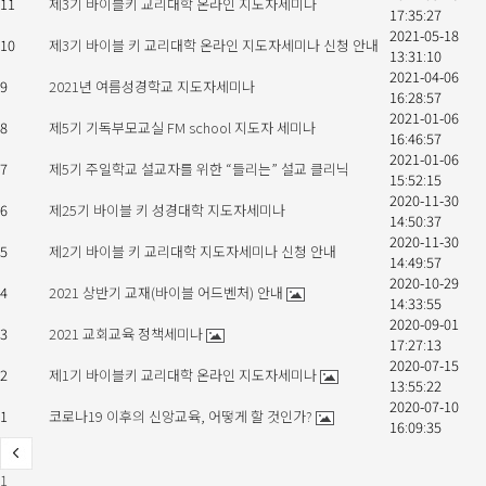
11
제3기 바이블키 교리대학 온라인 지도자세미나
17:35:27
2021-05-18
10
제3기 바이블 키 교리대학 온라인 지도자세미나 신청 안내
13:31:10
2021-04-06
9
2021년 여름성경학교 지도자세미나
16:28:57
2021-01-06
8
제5기 기독부모교실 FM school 지도자 세미나
16:46:57
2021-01-06
7
제5기 주일학교 설교자를 위한 “들리는” 설교 클리닉
15:52:15
2020-11-30
6
제25기 바이블 키 성경대학 지도자세미나
14:50:37
2020-11-30
5
제2기 바이블 키 교리대학 지도자세미나 신청 안내
14:49:57
2020-10-29
4
2021 상반기 교재(바이블 어드벤처) 안내
14:33:55
2020-09-01
3
2021 교회교육 정책세미나
17:27:13
2020-07-15
2
제1기 바이블키 교리대학 온라인 지도자세미나
13:55:22
2020-07-10
1
코로나19 이후의 신앙교육, 어떻게 할 것인가?
16:09:35
1