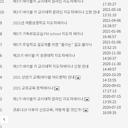
11
제3기 바이블키 교리대학 온라인 지도자세미나
17:35:27
2021-05-18
10
제3기 바이블 키 교리대학 온라인 지도자세미나 신청 안내
13:31:10
2021-04-06
9
2021년 여름성경학교 지도자세미나
16:28:57
2021-01-06
8
제5기 기독부모교실 FM school 지도자 세미나
16:46:57
2021-01-06
7
제5기 주일학교 설교자를 위한 “들리는” 설교 클리닉
15:52:15
2020-11-30
6
제25기 바이블 키 성경대학 지도자세미나
14:50:37
2020-11-30
5
제2기 바이블 키 교리대학 지도자세미나 신청 안내
14:49:57
2020-10-29
4
2021 상반기 교재(바이블 어드벤처) 안내
14:33:55
2020-09-01
3
2021 교회교육 정책세미나
17:27:13
2020-07-15
2
제1기 바이블키 교리대학 온라인 지도자세미나
13:55:22
2020-07-10
1
코로나19 이후의 신앙교육, 어떻게 할 것인가?
16:09:35
1